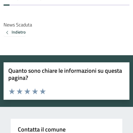
News Scaduta
Indietro
Quanto sono chiare le informazioni su questa
pagina?
Valuta da 1 a 5 stelle la pagina
Valuta 1 stelle su 5
Valuta 2 stelle su 5
Valuta 3 stelle su 5
Valuta 4 stelle su 5
Valuta 5 stelle su 5
Contatta il comune