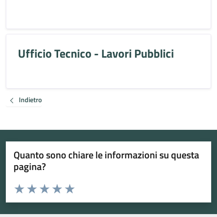
Ufficio Tecnico - Lavori Pubblici
Indietro
Quanto sono chiare le informazioni su questa
pagina?
Valuta da 1 a 5 stelle la pagina
Valuta 1 stelle su 5
Valuta 2 stelle su 5
Valuta 3 stelle su 5
Valuta 4 stelle su 5
Valuta 5 stelle su 5