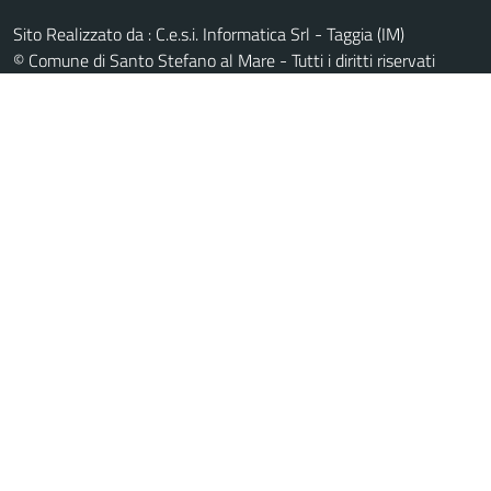
Sito Realizzato da : C.e.s.i. Informatica Srl - Taggia (IM)
© Comune di Santo Stefano al Mare - Tutti i diritti riservati