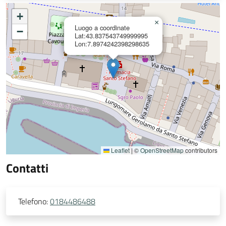
+
×
Luogo a coordinate
−
Lat:43.837543749999995
Lon:7.8974242398298635
Leaflet
|
©
OpenStreetMap
contributors
Contatti
Telefono:
0184486488