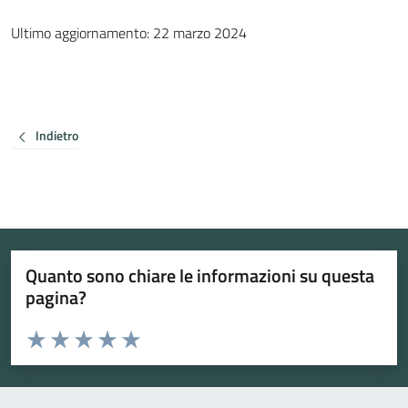
Ultimo aggiornamento: 22 marzo 2024
Indietro
Quanto sono chiare le informazioni su questa
pagina?
Valuta da 1 a 5 stelle la pagina
Valuta 1 stelle su 5
Valuta 2 stelle su 5
Valuta 3 stelle su 5
Valuta 4 stelle su 5
Valuta 5 stelle su 5