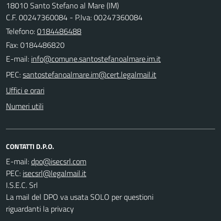
18010 Santo Stefano al Mare (IM)
C.F. 00247360084 - P.Iva: 00247360084
Telefono:
0184486488
Fax: 0184486820
E-mail:
PEC:
Uffici e orari
Numeri utili
CONTATTI D.P.O.
E-mail:
PEC:
I.S.E.C. Srl
La mail del DPO va usata SOLO per questioni
riguardanti la privacy