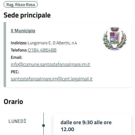
Rag. Risso Rosa
Sede principale
Il Municipio
Indirizzo:
Lungomare E. D Albertis, n.4
0184 486488
Telefono:
Email:
info@comune.santostefanoalmare.im.it
PEC:
santostefanoalmare.im@cert.legalmail.it
Orario
LUNEDÌ
dalle ore 9:30 alle ore
12.00