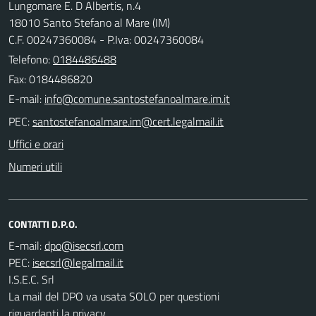
Lungomare E. D Albertis, n.4
18010 Santo Stefano al Mare (IM)
C.F. 00247360084 - P.Iva: 00247360084
Telefono:
0184486488
Fax: 0184486820
E-mail:
PEC:
Uffici e orari
Numeri utili
CONTATTI D.P.O.
E-mail:
PEC:
I.S.E.C. Srl
La mail del DPO va usata SOLO per questioni
riguardanti la privacy