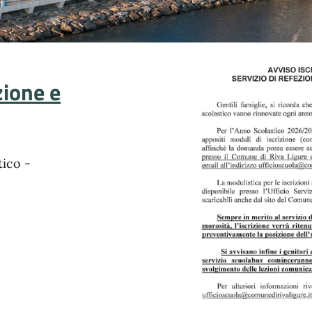
zione e
tico -