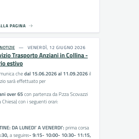
ALLA PAGINA
NOTIZIE
VENERDÌ, 12 GIUGNO 2026
izio Trasporto Anziani in Collina -
io estivo
omunica che
dal 15.
06.
2026 al 11.09.2026
il
zio sarà effettuato per
ani over 65
con partenza da P.zza Scovazzi
a Chiesa) con i seguenti orari:
TINE:
DA
LUNEDI’ A VENERDI’:
prima corsa
:30,
a seguire
:- 9:15- 10:00- 10:30- 11:15,