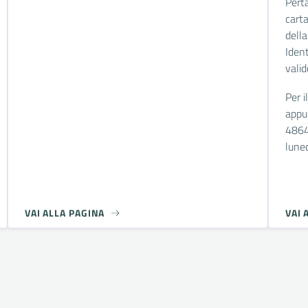
Perta
carta
della
Iden
valid
Per i
appu
4864
lune
VAI ALLA PAGINA
VAI 