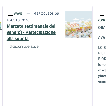
AVVISI
MERCOLEDÌ, 05
avvi
AGOSTO 2026
Mercato settimanale del
ORAR
venerdì - Partecipazione
alla spunta
AVV
Indicazioni operative
LO S
RICE
E OR
luned
marte
giov
vener