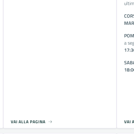
ulti
CORS
MART
POM
a seg
17:3
SAB
18:0
VAI ALLA PAGINA
VAI 