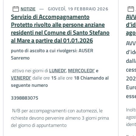
NOTIZIE
GIOVEDÌ, 19 FEBBRAIO 2026
Servizio di Accompagnamento
AVV
Protetto rivolto alle persone anziane
d’id
residenti nel Comune di Santo Stefano
ago
al Mare a partire dal 01.01.2026
AVVI
punto di ascolto a cui rivolgersi:
AUSER
d’i
Sanremo
dal
cess
attivo nei giorni di
LUNEDI’
,
MERCOLEDI’
e
VENERDI’
dalle ore
15
alle ore
18 Chiamando al
202
seguente numero
Eur
esse
3398883075
Inolt
N/B per accompagnamenti con automezzi, le
agost
richieste devono pervenire almeno 3 giorni prima
iden
del giorno di appuntamento