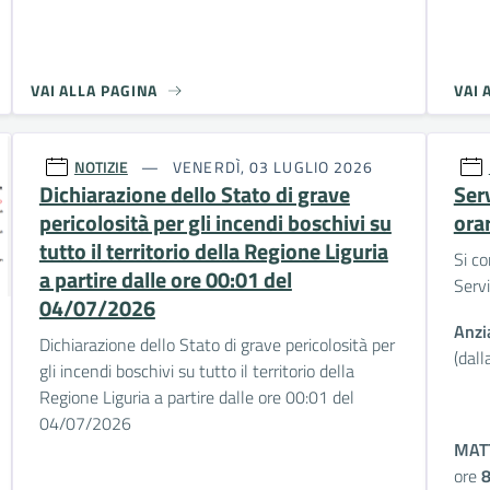
VAI ALLA PAGINA
VAI 
NOTIZIE
VENERDÌ, 03 LUGLIO 2026
Dichiarazione dello Stato di grave
Serv
pericolosità per gli incendi boschivi su
orar
tutto il territorio della Regione Liguria
Si c
a partire dalle ore 00:01 del
Servi
04/07/2026
Anzi
Dichiarazione dello Stato di grave pericolosità per
(dall
gli incendi boschivi su tutto il territorio della
Regione Liguria a partire dalle ore 00:01 del
04/07/2026
MAT
ore
8