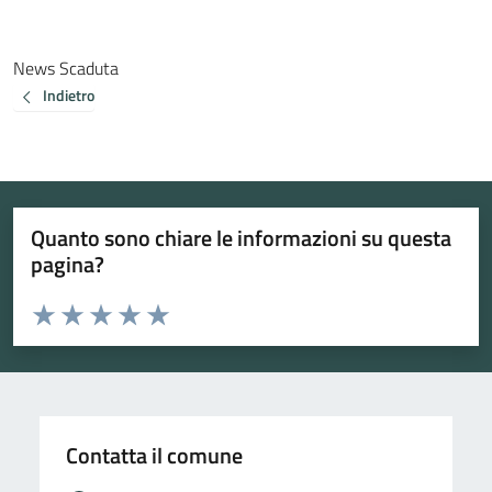
News Scaduta
Indietro
Quanto sono chiare le informazioni su questa
pagina?
Valuta da 1 a 5 stelle la pagina
Valuta 1 stelle su 5
Valuta 2 stelle su 5
Valuta 3 stelle su 5
Valuta 4 stelle su 5
Valuta 5 stelle su 5
Contatta il comune