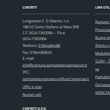
CONTATTI
LINK UTIL
Lungomare E. D Albertis, n.4
Regione 
18010 Santo Stefano al Mare (IM)
Provincia
C.F. 00247360084 - P.Iva:
Buone pra
00247360084
Telefono:
0184486488
Allerta L
Fax: 0184486820
Modulist
E-mail:
SUAP - Sp
ve
PEC:
Piattafo
Dichiaraz
Uffici e orari
WEBCA
Numeri utili
CONTATTI D.P.O.