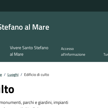
Stefano al Mare
Vivere Santo Stefano
Accesso
al Mare
all'informazione
Tu
re
/
Luoghi
/
Edificio di culto
ulto
monumenti, parchi e giardini, impianti