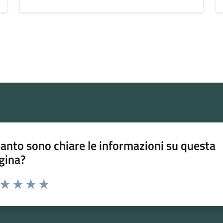
anto sono chiare le informazioni su questa
gina?
a da 1 a 5 stelle la pagina
ta 1 stelle su 5
Valuta 2 stelle su 5
Valuta 3 stelle su 5
Valuta 4 stelle su 5
Valuta 5 stelle su 5