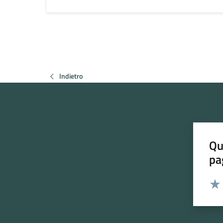
Indietro
Qu
pa
Valut
Valu